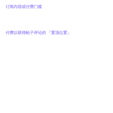
订阅内容或付费门槛
一旦您在 Nova Network 社交媒体应用程序中订阅了一篇
内容或增值服务，您将支付一定数量的 Novas 代币作为
交易费，并且您支付的代币中的2%将被销毁。
付费以获得帖子评论的 「置顶位置」
用户可以购买并将自己的评论置顶在帖子中。当另一个用
户购买了置顶评论位时，原始用户将获得相当于支付金额
减去交易费的 Novas 代币。这使用户能够通过成为置顶
评论者来赚取 Novas 代币。