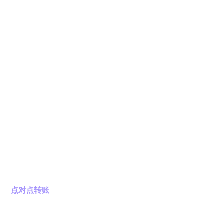
Novas 代币的
用途
Novas 代币是 Nova Network 代币经济的基本代币，具有
以下用途：
点对点转账
您可以发起点对点转账，向其他用户提供小费或作为善意
礼物。