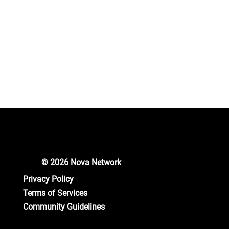
这500亿个 Nova Plus 代币的总分配如下：
发起奖励/质押/空投/生态系统赠款（奖励内容创作者和
投票者）：30.00%
公开销售和私募：25.00%
金库和生态系统：30.00%
创始人、顾问、团队：15.00%（48个月线性解锁）
© 2026 Nova Network
Privacy Policy
Terms of Services
Community Guidelines