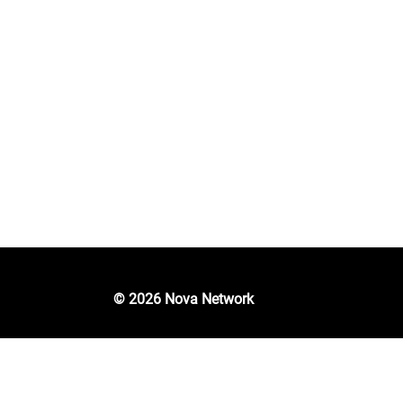
一般
info@novanetwork.one
© 2026 Nova Network