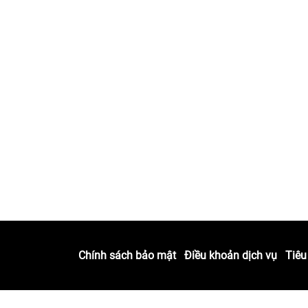
ầu chung
Quan hệ
tác
partner@novanetwork.one
Chính sách bảo mật
Điều khoản dịch vụ
Tiêu