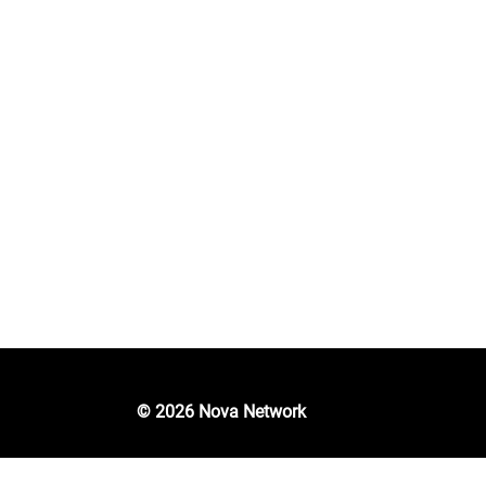
Yêu c
info@novanetwork.one
© 2026 Nova Network