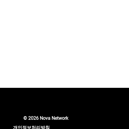
로젝트 팀은 우리의 광고 네트워크를 통해 암호화폐의 응용
범위를 확장하고 Web3 방식으로 운영하여 시장에 가치를
더할 것입니다.
암호화폐 자산 관리
우리는 Nova 앱을 통해 새로운 사용자와 기존 사용자들을
웹3에 성공적으로 참여시켜 왔으며, 낮은 참여 임계값과 필
요한 KYC 절차를 완료했습니다. 이러한 이유로 앞으로 암호
화폐 거래 서비스를 자연스러운 확장으로 고려하는 것이 타
당합니다.
© 2026 Nova Network
개인정보처리방침